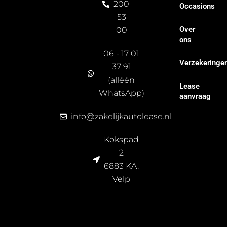
200
Occasions
f
n
53
e
r
Over
00
s
ons
2
06 - 17 01
0
Verzekeringe
37 91
2
(alléén
4
Lease
WhatsApp)
aanvraag
info@zakelijkautolease.nl
Kokspad
2
6883 KA,
Velp