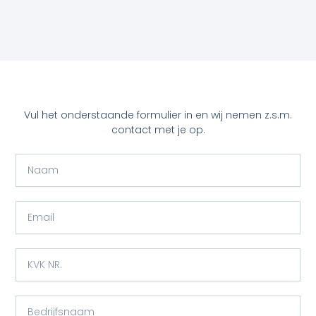
Vul het onderstaande formulier in en wij nemen z.s.m.
contact met je op.
N
a
a
m
E
m
a
i
K
l
V
K
N
B
R