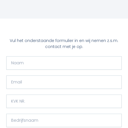
Vul het onderstaande formulier in en wij nemen z.s.m.
contact met je op.
N
a
a
m
E
m
a
i
K
l
V
K
N
B
R
e
.