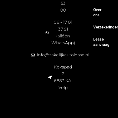
53
e
r
Over
00
s
ons
2
06 - 17 01
0
Verzekeringe
37 91
2
(alléén
4
Lease
WhatsApp)
aanvraag
info@zakelijkautolease.nl
Kokspad
2
6883 KA,
Velp