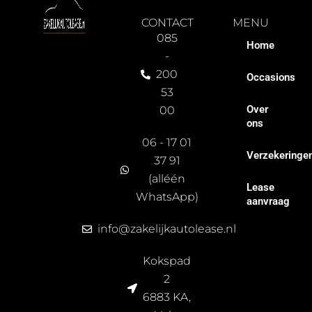
CONTACT
MENU
085
Home
-
200
Occasions
53
Over
00
ons
06 - 17 01
Verzekeringe
37 91
(alléén
Lease
WhatsApp)
aanvraag
info@zakelijkautolease.nl
Kokspad
2
6883 KA,